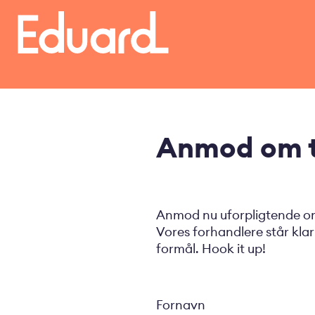
Gå
til
hovedindhold
Anmod om t
Anmod nu uforpligtende om 
Vores forhandlere står klar 
formål. Hook it up!
Fornavn