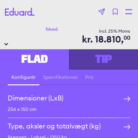
Gå
til
hovedindhold
Incl.
25
% Moms
kr.
18.810,
00
FLAD
TIP
Konfigurér
Specifikationer
Pris
Vil du vide den
bedste pris?
Dimensioner (LxB)
256 x 150 cm
Type, aksler og totalvægt (kg)
Bremset
1 aksel
1350 kg