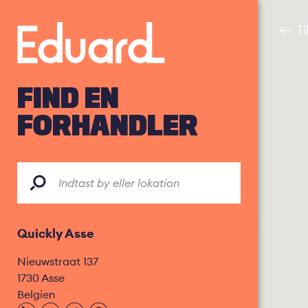
Gå
til
T
hovedindhold
FIND EN
FORHANDLER
Quickly Asse
Nieuwstraat 137
1730
Asse
Belgien