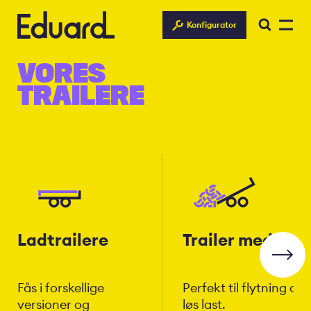
Gå
til
Konfigurator
hovedindhold
VORES
TRAILERE
Ladtrailere
Trailer med tip
Fås i forskellige
Perfekt til flytning af
versioner og
løs last.