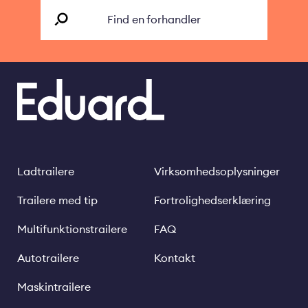
Find en forhandler
Ladtrailere
Virksomhedsoplysninger
Footer
Legal
links
Trailere med tip
Fortrolighedserklæring
Multifunktionstrailere
FAQ
Autotrailere
Kontakt
Maskintrailere