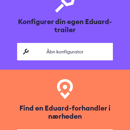
Konfigurer din egen Eduard-
trailer
Åbn konfigurator
Find en Eduard-forhandler i
nærheden