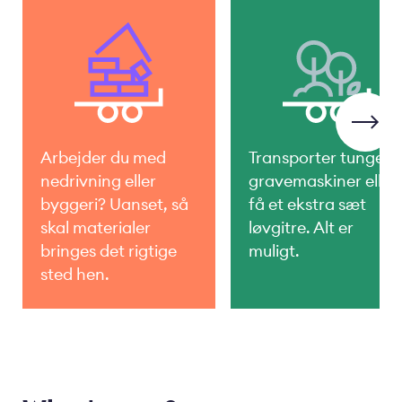
Arbejder du med
Transporter tunge
nedrivning eller
gravemaskiner eller
byggeri? Uanset, så
få et ekstra sæt
skal materialer
løvgitre. Alt er
bringes det rigtige
muligt.
sted hen.