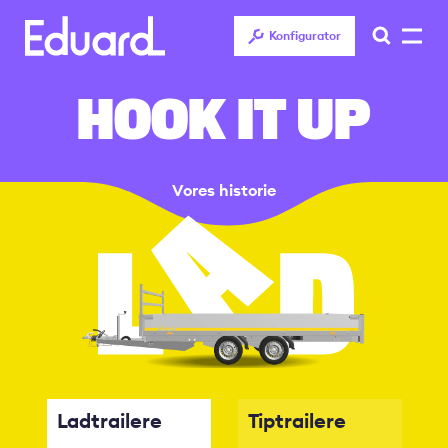
Gå
til
Konfigurator
hovedindhold
HOOK IT UP
Vores historie
Ladtrailere
Tiptrailere