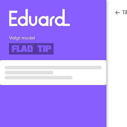
Gå
til
T
hovedindhold
Valgt model
FLAD
TIP