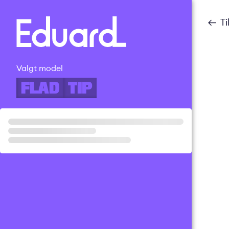
Gå
til
T
hovedindhold
Valgt model
FLAD
TIP