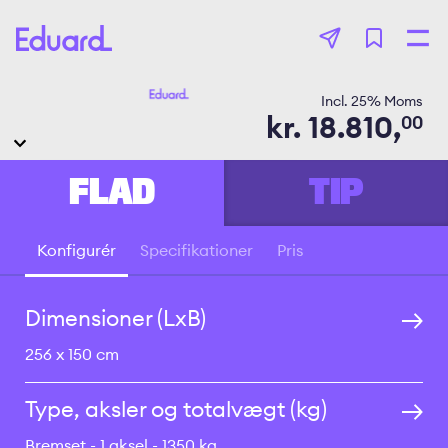
Gå
til
hovedindhold
Incl.
25
% Moms
kr.
18.810,
00
FLAD
TIP
Konfigurér
Specifikationer
Pris
Vil du vide den
bedste pris?
Dimensioner (LxB)
256 x 150 cm
Type, aksler og totalvægt (kg)
Bremset
1 aksel
1350 kg