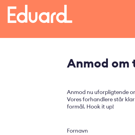
Gå
til
hovedindhold
Anmod om t
Anmod nu uforpligtende om 
Vores forhandlere står klar 
formål. Hook it up!
Fornavn