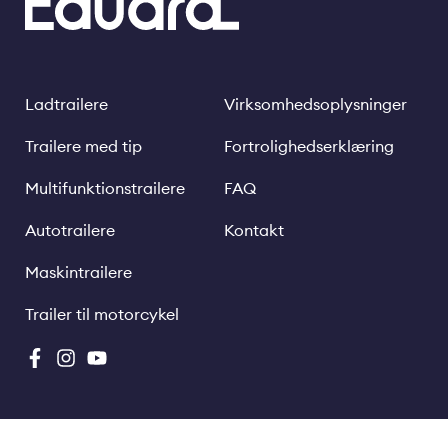
Ladtrailere
Virksomhedsoplysninger
Footer
Legal
links
Trailere med tip
Fortrolighedserklæring
Multifunktionstrailere
FAQ
Autotrailere
Kontakt
Maskintrailere
Trailer til motorcykel
Social
Media
DA