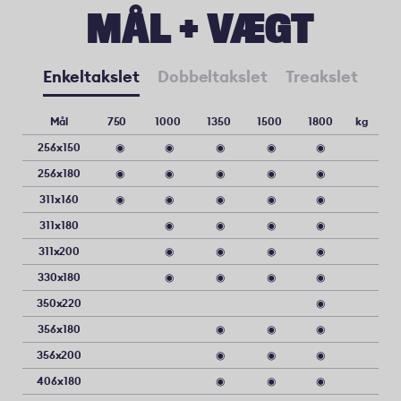
MÅL + VÆGT
Enkeltakslet
Dobbeltakslet
Treakslet
Mål
750
1000
1350
1500
1800
kg
256x150
◉
◉
◉
◉
◉
256x180
◉
◉
◉
◉
◉
311x160
◉
◉
◉
◉
◉
311x180
◉
◉
◉
◉
311x200
◉
◉
◉
◉
330x180
◉
◉
◉
◉
350x220
◉
356x180
◉
◉
◉
356x200
◉
◉
◉
406x180
◉
◉
◉