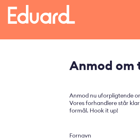
Gå
til
hovedindhold
Anmod om t
Anmod nu uforpligtende om 
Vores forhandlere står klar 
formål. Hook it up!
Fornavn