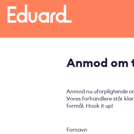
Gå
til
hovedindhold
Anmod om t
Anmod nu uforpligtende om 
Vores forhandlere står klar 
formål. Hook it up!
Fornavn