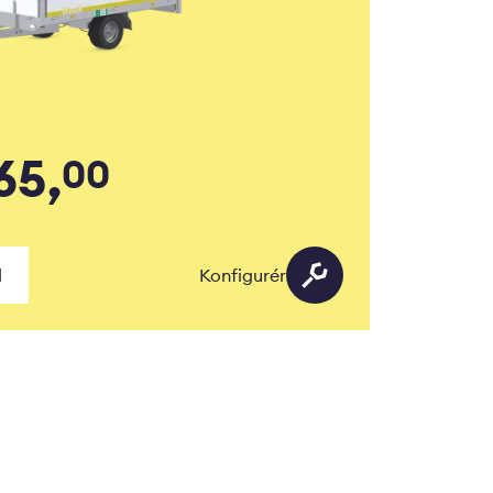
65,
00
d
Konfigurér