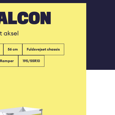
FALCON
t aksel
56 cm
Fuldsvejset chassis
Ramper
195/55R10