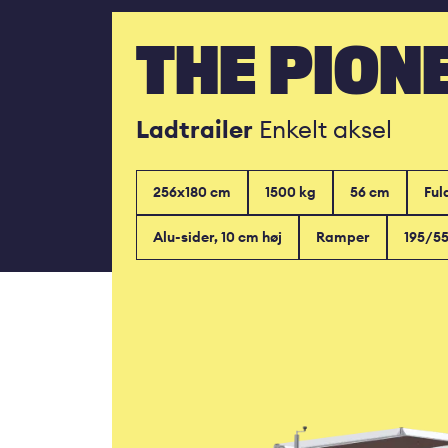
THE PION
Ladtrailer
Enkelt aksel
256x180 cm
1500 kg
56 cm
Ful
Alu-sider, 10 cm høj
Ramper
195/5