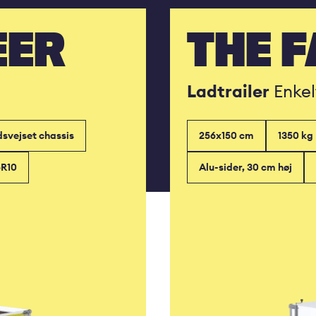
EER
THE 
Ladtrailer
Enkel
dsvejset chassis
256x150 cm
1350 kg
5R10
Alu-sider, 30 cm høj