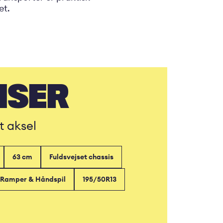
et.
ISER
t aksel
63 cm
Fuldsvejset chassis
Ramper & Håndspil
195/50R13