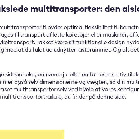
kslede multitransporter: den al
ltitransporter tilbyder optimal fleksibilitet til belastni
uges til transport af lette køretøjer eller maskiner, af
keltransport. Takket være sit funktionelle design nyde
g med at du fuldt ud udnytter lasterummet. Og alt det
ge sidepaneler, en næsehjul eller en forreste stativ ti
mmer også selv dimensionerne og vægten, så din multi
remset multitransporter selv ved hjælp af vores
konfigu
 multitransportørtrailere, du finder på denne side.