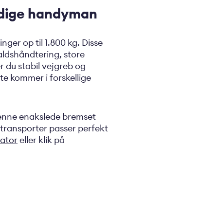
sidige handyman
nger op til 1.800 kg. Disse
faldshåndtering, store
r du stabil vejgreb og
te kommer i forskellige
l denne enakslede bremset
transporter passer perfekt
rator
eller klik på