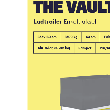
THE VAUL
Ladtrailer
Enkelt aksel
356x180 cm
1500 kg
63 cm
Ful
Alu-sider, 30 cm høj
Ramper
195/5