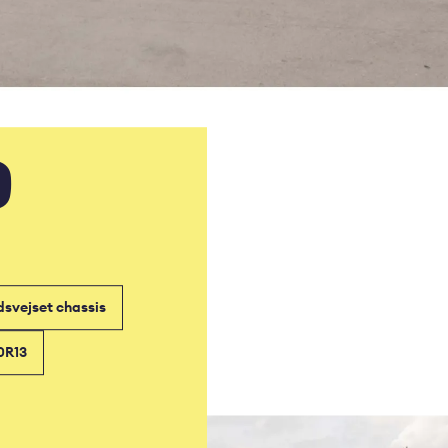
O
dsvejset chassis
0R13