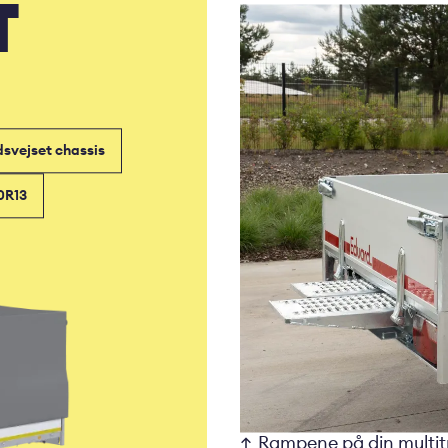
T
dsvejset chassis
0R13
Rampene på din multitr