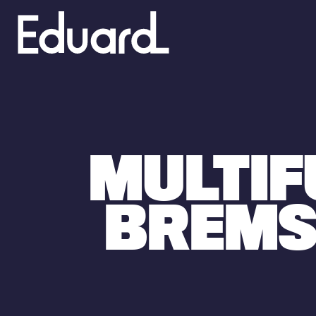
Gå
til
hovedindhold
MULTIF
BREMS