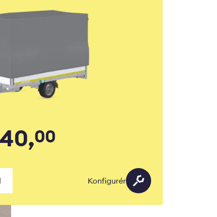
940,
00
d
Konfigurér