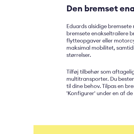
Den bremset ena
Eduards alsidige bremsete mu
bremsete enakseltrailere br
flytteopgaver eller motorcy
maksimal mobilitet, samtidi
størrelser.
Tilføj tilbehør som aftageli
multitransporter. Du beste
til dine behov. Tilpas en b
'Konfigurer' under en af de