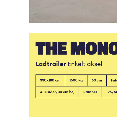
THE MON
Ladtrailer
Enkelt aksel
330x180 cm
1500 kg
63 cm
Ful
Alu-sider, 30 cm høj
Ramper
195/5