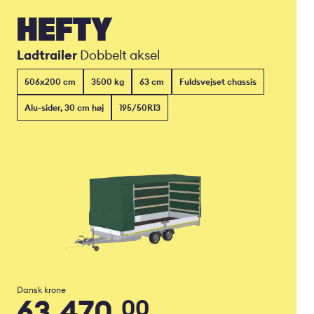
HEFTY
Ladtrailer
Dobbelt aksel
506x200 cm
3500 kg
63 cm
Fuldsvejset chassis
Alu-sider, 30 cm høj
195/50R13
Dansk krone
63.470,
00