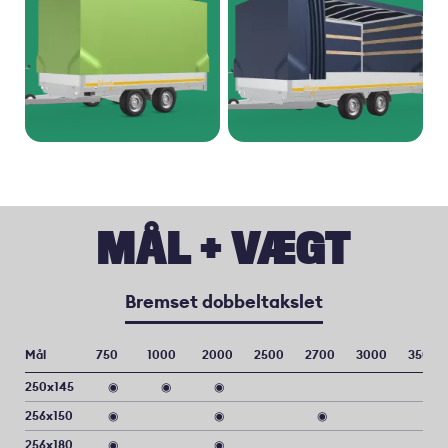
MÅL + VÆGT
Bremset dobbeltakslet
Mål
750
1000
2000
2500
2700
3000
3500
250x145
◉
◉
◉
256x150
◉
◉
◉
256x180
◉
◉