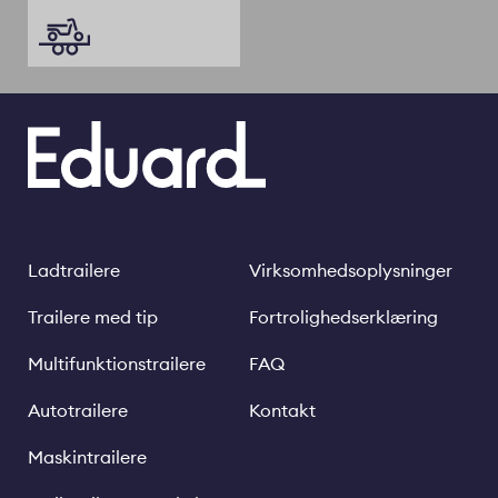
Ladtrailere
Virksomhedsoplysninger
Footer
Legal
links
Trailere med tip
Fortrolighedserklæring
Multifunktionstrailere
FAQ
Autotrailere
Kontakt
Maskintrailere