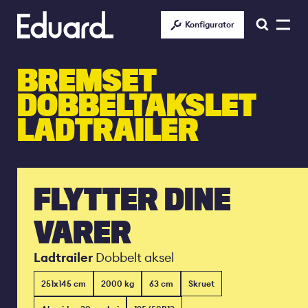
Gå
til
Konfigurator
hovedindhold
BREMSET
DOBBELTAKSLET
LADTRAILER
FLYTTER DINE
VARER
Ladtrailer
Dobbelt aksel
251x145 cm
2000 kg
63 cm
Skruet