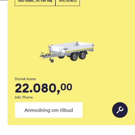
Alu-sider, 30 cm høj
195/50R13
Dansk krone
22.080,
00
Inkl. Moms
Anmodning om tilbud