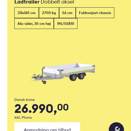
Ladtrailer
Dobbelt aksel
311x160 cm
2700 kg
56 cm
Fuldsvejset chassis
Alu-sider, 30 cm høj
195/55R10
Dansk krone
26.990,
00
Inkl. Moms
Anmodning om tilbud