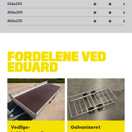
556x220
◉
◉
◉
606x200
◉
◉
◉
606x220
◉
◉
◉
FORDELENE VED
EDUARD
Vedlige-
Galvaniseret