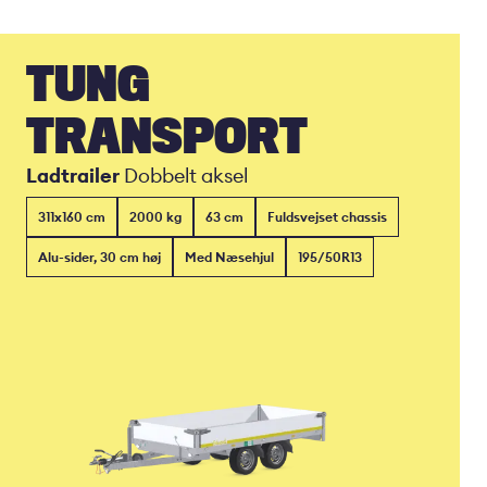
TUNG
TRANSPORT
Ladtrailer
Dobbelt aksel
311x160 cm
2000 kg
63 cm
Fuldsvejset chassis
Alu-sider, 30 cm høj
Med Næsehjul
195/50R13