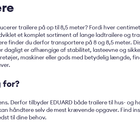
ere
erer trailere på op til 8,5 meter? Fordi hver centimet
viklet et komplet sortiment af lange ladtrailere og tra
ere finder du derfor transportere på 8 og 8,5 meter. Dis
der dagligt er afhængige af stabilitet, lasteevne og sik
etøjer, maskiner eller gods med betydelig længde, find
aver.
 for?
ns. Derfor tilbyder EDUARD både trailere til hus- og 
r kan håndtere selv de mest krævende opgaver. Find in
edst til dine behov.