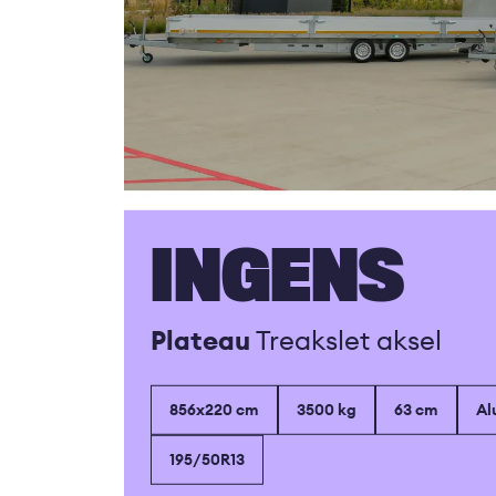
INGENS
Plateau
Treakslet aksel
856x220 cm
3500 kg
63 cm
Al
195/50R13