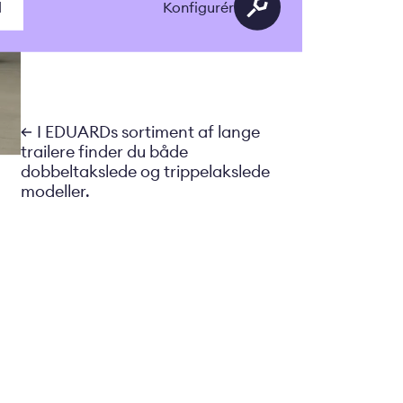
d
Konfigurér
I EDUARDs sortiment af lange
trailere finder du både
dobbeltakslede og trippelakslede
modeller.