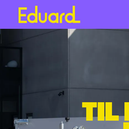
Gå
til
hovedindhold
TIL