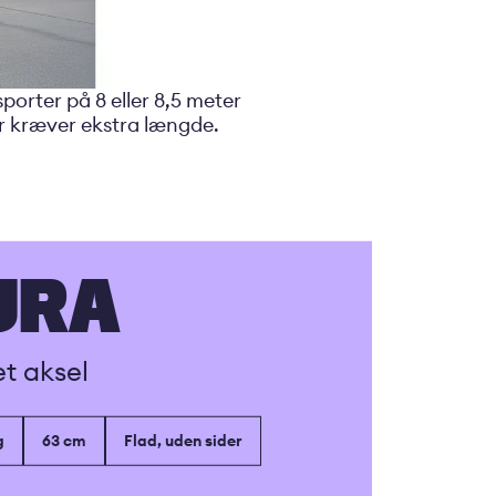
orter på 8 eller 8,5 meter
er kræver ekstra længde.
URA
t aksel
g
63 cm
Flad, uden sider