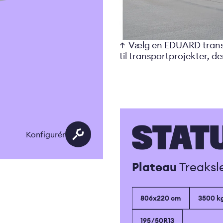
Vælg en EDUARD transp
til transportprojekter, d
STAT
Konfigurér
Plateau
Treaksle
806x220 cm
3500 k
195/50R13