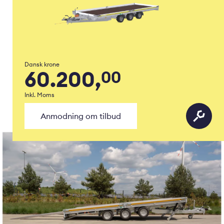
Dansk krone
60.200,
00
Inkl. Moms
Anmodning om tilbud