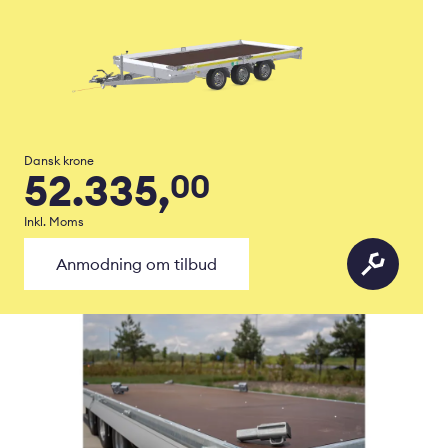
Dansk krone
52.335,
00
Inkl. Moms
Anmodning om tilbud