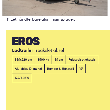
Let håndterbare aluminiumsplader.
EROS
Ladtrailer
Treakslet aksel
556x220 cm
3500 kg
56 cm
Fuldsvejset chassis
Alu-sider, 10 cm høj
Ramper & Håndspil
15°
195/55R10