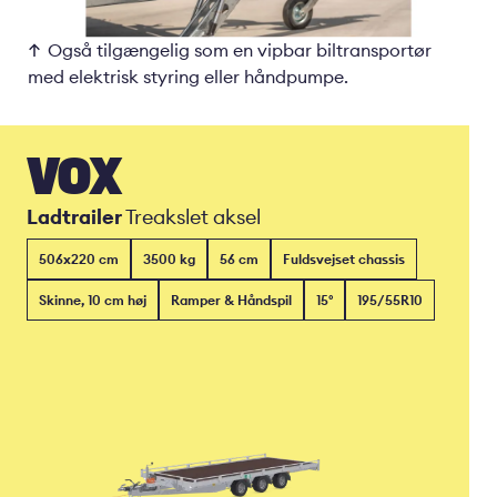
Også tilgængelig som en vipbar biltransportør
med elektrisk styring eller håndpumpe.
VOX
Ladtrailer
Treakslet aksel
506x220 cm
3500 kg
56 cm
Fuldsvejset chassis
Skinne, 10 cm høj
Ramper & Håndspil
15°
195/55R10