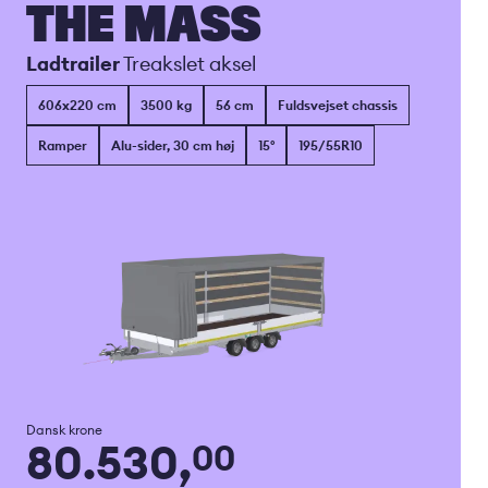
THE MASS
Ladtrailer
Treakslet aksel
606x220 cm
3500 kg
56 cm
Fuldsvejset chassis
Ramper
Alu-sider, 30 cm høj
15°
195/55R10
Dansk krone
80.530,
00