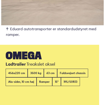
Eduard autotransporter er standardudstyret med
ramper.
OMEGA
Ladtrailer
Treakslet aksel
456x220 cm
3500 kg
63 cm
Fuldsvejset chassis
Alu-sider, 10 cm høj
Ramper
15°
195/50R13