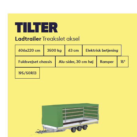
TILTER
Ladtrailer
Treakslet aksel
606x220 cm
3500 kg
63 cm
Elektrisk betjening
Fuldsvejset chassis
Alu-sider, 30 cm høj
Ramper
15°
195/50R13