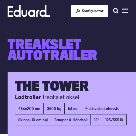
Gå
til
Konfigurator
hovedindhold
TREAKSLET
AUTOTRAILER
THE TOWER
Ladtrailer
Treakslet aksel
456x200 cm
3500 kg
56 cm
Fuldsvejset chassis
Skinne, 10 cm høj
Ramper & Håndspil
15°
195/55R10