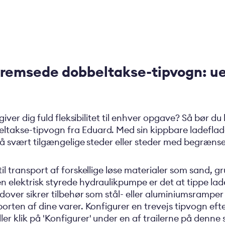
bremsede dobbeltakse-tipvogn: u
r giver dig fuld fleksibilitet til enhver opgave? Så bør 
takse-tipvogn fra Eduard. Med sin kippbare ladeflade
v på svært tilgængelige steder eller steder med begræ
il transport af forskellige løse materialer som sand, gr
n elektrisk styrede hydraulikpumpe er det at tippe lad
rudover sikrer tilbehør som stål- eller aluminiumsramper
porten af dine varer. Konfigurer en trevejs tipvogn ef
ler klik på 'Konfigurer' under en af trailerne på denne 