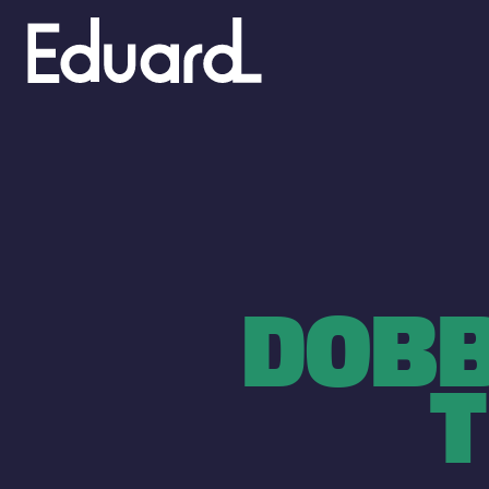
Gå
til
hovedindhold
DOBB
T