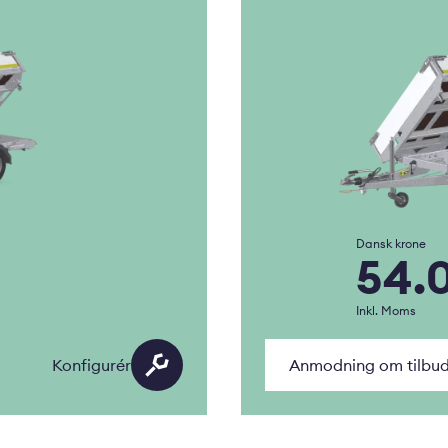
Dansk krone
54.
Inkl. Moms
Konfigurér
Anmodning om tilbu