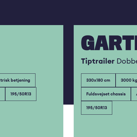
GART
Tiptrailer
Dobbe
trisk betjening
330x180 cm
3000 k
195/50R13
Fuldsvejset chassis
195/50R13