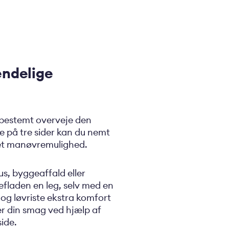
endelige
du bestemt overveje den
 på tre sider kan du nemt
nset manøvremulighed.
us, byggeaffald eller
efladen en leg, selv med en
 og løvriste ekstra komfort
ter din smag ved hjælp af
side.