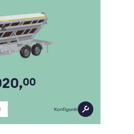
020,
00
d
Konfigurér