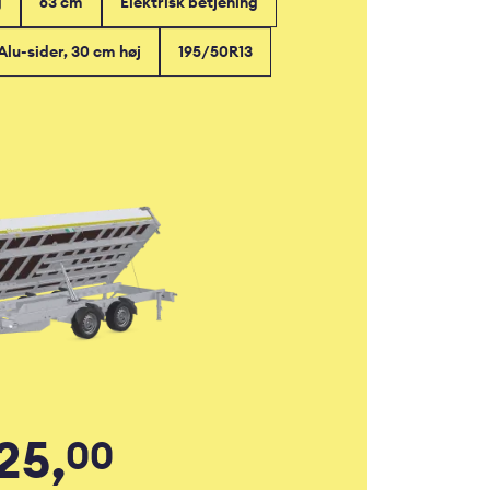
g
63 cm
Elektrisk betjening
Alu-sider, 30 cm høj
195/50R13
25,
00