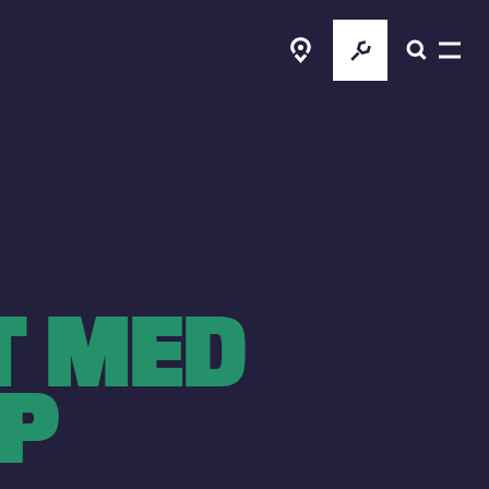
T MED
IP