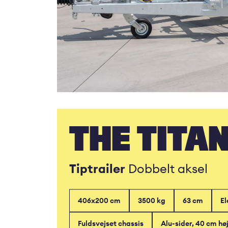
THE TITA
Tiptrailer
Dobbelt aksel
406x200 cm
3500 kg
63 cm
El
Fuldsvejset chassis
Alu-sider, 40 cm hø