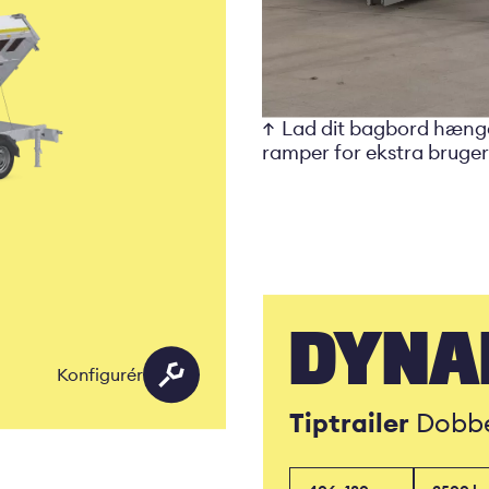
Lad dit bagbord hænge
ramper for ekstra bruge
DYN
Konfigurér
Tiptrailer
Dobbe