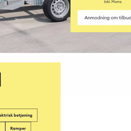
Inkl. Moms
Anmodning om tilbu
N
ektrisk betjening
j
Ramper