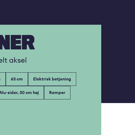
NER
lt aksel
g
63 cm
Elektrisk betjening
Alu-sider, 30 cm høj
Ramper