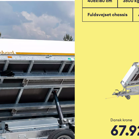
406x180 cm
3500 k
Fuldsvejset chassis
Dansk krone
67.9