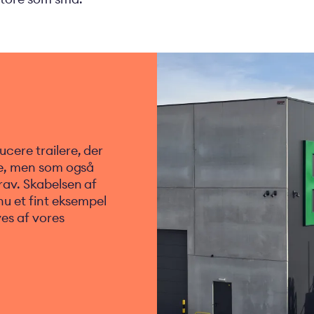
cere trailere, der
ige, men som også
rav. Skabelsen af
nu et fint eksempel
ves af vores