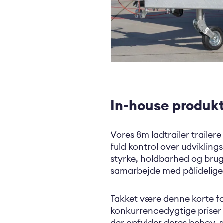
In-house produkt
Vores 8m ladtrailer trailer
fuld kontrol over udviklings
styrke, holdbarhed og bru
samarbejde med pålidelige
Takket være denne korte f
konkurrencedygtige priser på
der opfylder deres behov, 