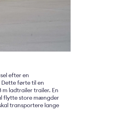
sel efter en
Dette førte til en
 ladtrailer trailer. En
al flytte store mængder
skal transportere lange