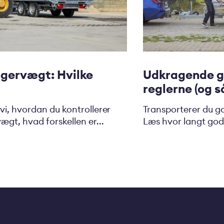
gervægt: Hvilke
Udkragende go
reglerne (og 
 vi, hvordan du kontrollerer
Transporterer du go
gt, hvad forskellen er...
Læs hvor langt gods