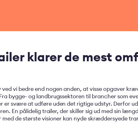
ailer klarer de mest o
y ved vi bedre end nogen anden, at visse opgaver kræv
 Fra bygge- og landbrugssektoren til brancher som even
 er svære at udføre uden det rigtige udstyr. Derfor ud
ren. En pålidelig trailer, der skiller sig ud med sin læn
er med de største visioner kan nyde skræddersyede tra