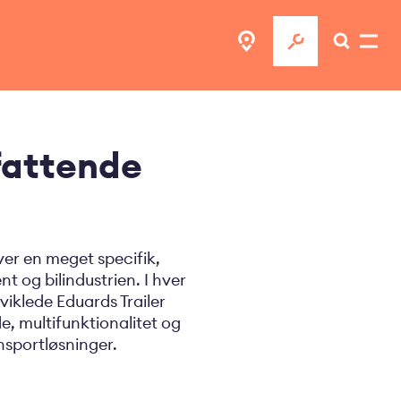
mfattende
er en meget specifik,
t og bilindustrien. I hver
viklede Eduards Trailer
gde, multifunktionalitet og
nsportløsninger.