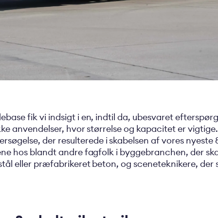
ase fik vi indsigt i en, indtil da, ubesvaret efterspørg
kke anvendelser, hvor størrelse og kapacitet er vigtige. 
else, der resulterede i skabelsen af vores nyeste 8 m
vene hos blandt andre fagfolk i byggebranchen, der sk
tål eller præfabrikeret beton, og sceneteknikere, der 