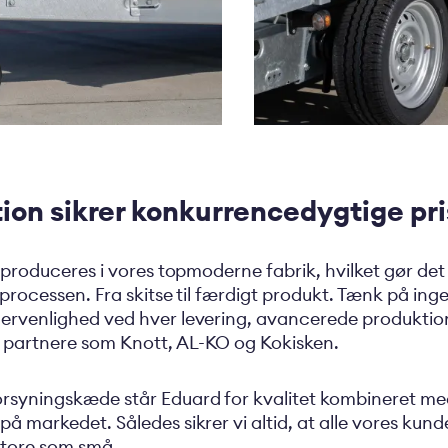
ion sikrer konkurrencedygtige pri
e produceres i vores topmoderne fabrik, hvilket gør det
processen. Fra skitse til færdigt produkt. Tænk på inge
gervenlighed ved hver levering, avancerede produkti
 partnere som Knott, AL-KO og Kokisken.
orsyningskæde står Eduard for kvalitet kombineret m
 markedet. Således sikrer vi altid, at alle vores kunde
store som små.