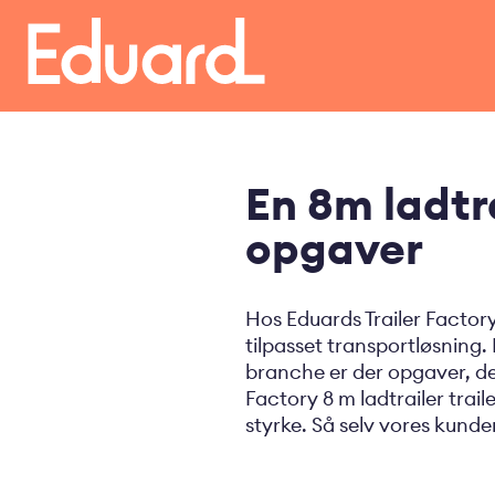
Gå
til
hovedindhold
En 8m ladtr
opgaver
Hos Eduards Trailer Factor
tilpasset transportløsning.
branche er der opgaver, der
Factory 8 m ladtrailer traile
styrke. Så selv vores kund