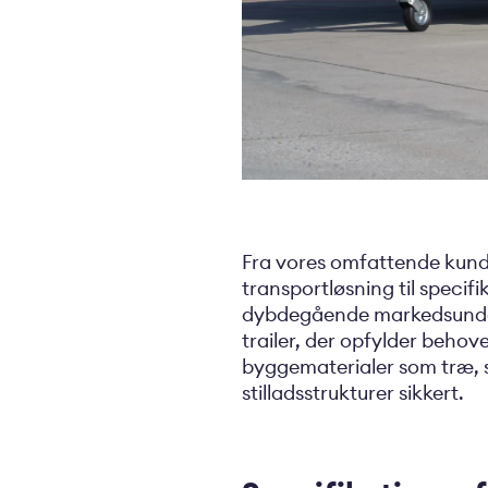
Fra vores omfattende kundeb
transportløsning til specifi
dybdegående markedsundersøg
trailer, der opfylder beho
byggematerialer som træ, s
stilladsstrukturer sikkert.